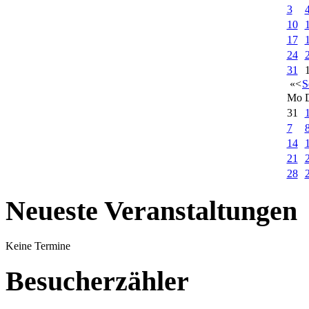
3
10
17
24
31
«
<
S
Mo
31
7
14
21
28
Neueste Veranstaltungen
Keine Termine
Besucherzähler