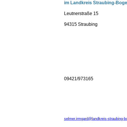
im Landkreis Straubing-Bog
Leutnerstraße 15
94315 Straubing
09421/973165
selmer.irmgard@landkreis-straubing-b