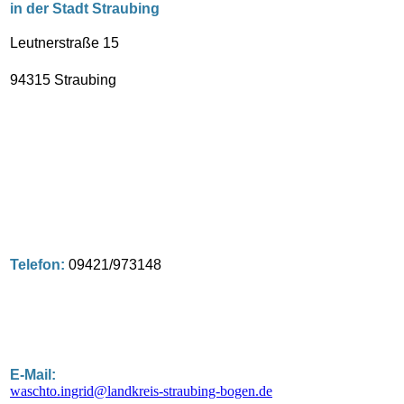
in der Stadt Straubing
Leutnerstraße 15
94315 Straubing
Telefon:
09421/973148
E-Mail:
waschto.ingrid@landkreis-straubing-bogen.de