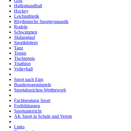
Golf
Hallenhandball
Hockey
Leichtathletik
Rhythmische Sportgymnastik
Rodeln
Schwimmen
Skilanglauf
Sportklettern
Tanz
Tennis
Tischtennis
Triathlon
Volleyball
Sport nach Eins
Bundesjugendspiele
Sportabzeichen-Wettbewerb
Fachberatung Sport
Fortbildungen
Sportunterricht
AK Sport in Schule und Verein
Links